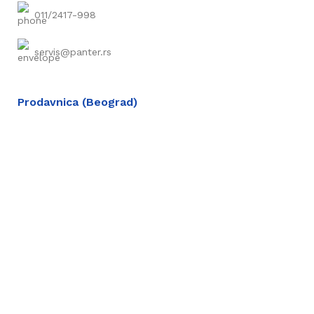
011/2417-998
servis@panter.rs
Prodavnica (Beograd)
Dimitrija Tucovića 155, Beograd
011/2419-441
011/3822-551
Auto delovi
Citroën
Renault