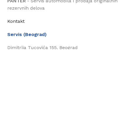
PANTER
- Servis automobila i prodaja originalnih
rezervnih delova
Kontakt
Servis (Beograd)
Dimitrija Tucovića 155, Beograd
011/2417-998
servis@panter.rs
Prodavnica (Beograd)
Dimitrija Tucovića 155, Beograd
011/2419-441
011/3822-551